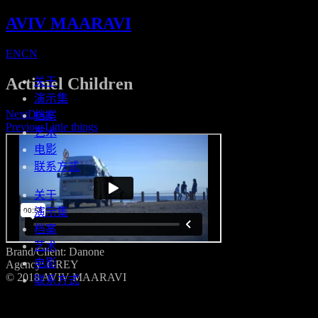
AVIV MAARAVI
EN
CN
Actimel Children
关于
演示集
Next
Door
档案
Previous
Little things
艺术
电影
联系方式
关于
演示集
档案
艺术
Brand/Client: Danone
电影
Agency: GREY
© 2018 AVIV MAARAVI
联系方式