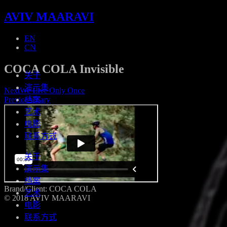
AVIV MAARAVI
EN
CN
COCA COLA Invisible
关于
演示集
Next
We Live Only Once
Previous
Diary
档案
艺术
电影
联系方式
关于
演示集
档案
Brand/Client: COCA COLA
艺术
© 2018 AVIV MAARAVI
电影
联系方式